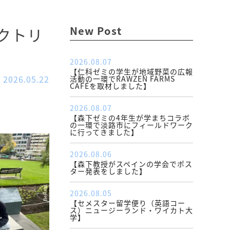
クトリ
New Post
2026.08.07
【仁科ゼミの学生が地域野菜の広報
2026.05.22
活動の一環でRAWZEN FARMS
CAFÉを取材しました】
2026.08.07
【森下ゼミの4年生が学まちコラボ
の一環で淡路市にフィールドワーク
に行ってきました】
2026.08.06
【森下教授がスペインの学会でポス
ター発表をしました】
2026.08.05
【セメスター留学便り（英語コー
ス）ニュージーランド・ワイカト大
学】