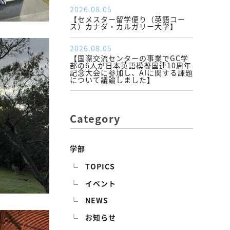
2026.08.05
【セメスター留学便り（英語コー
ス）カナダ・カルガリー大学】
2026.08.05
【国際交流センターの事業でGC学
部の6人が日本英語模擬国連10周年
記念大会に参加し、AIに関する課題
について議論しました】
Category
学部
TOPICS
イベント
NEWS
お知らせ