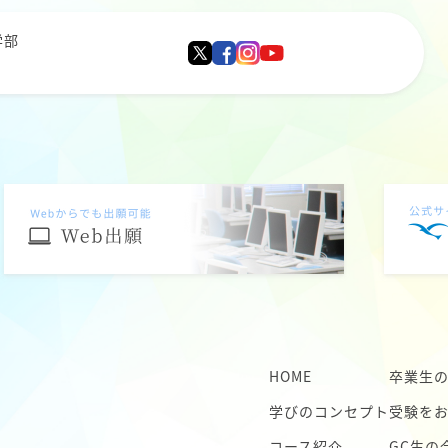
学部
HOME
卒業生
学びのコンセプト
受験を
コース紹介
GC生の