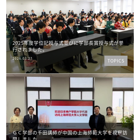
2025年度学位記授与式並びに学部長賞授与式が挙
行されました。
2026.03.27
TOPICS
ＧＣ学部の千田講師が中国の上海師範大学を視察訪
問しました。