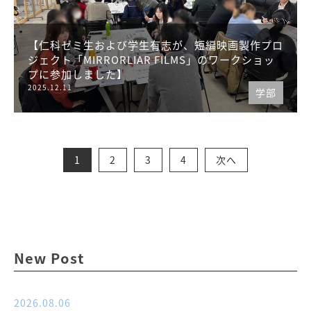
【仁科ゼミ生および学生有志が、短編映画製作プロ
ジェクト「MIRRORLIAR FILMS」のワークショッ
プに参加しました】
2025.12.11
学部
投
稿
の
ペ
1
2
3
4
次へ
ー
ジ
送
り
New Post
2026.08.06