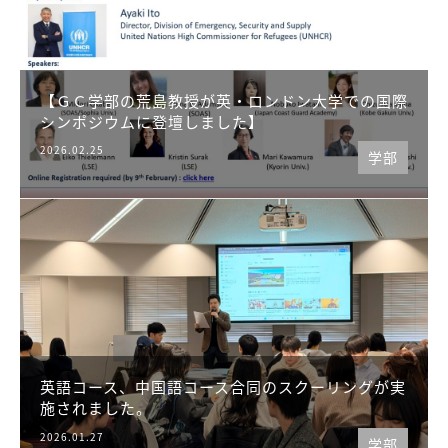
【ＧＣ学部の荒島教授が英・ロンドン大学での国際
シンポジウムに登壇しました】
2026.02.25
学部
英語コース、中国語コース合同のスクーリングが実
施されました。
2026.01.27
学部