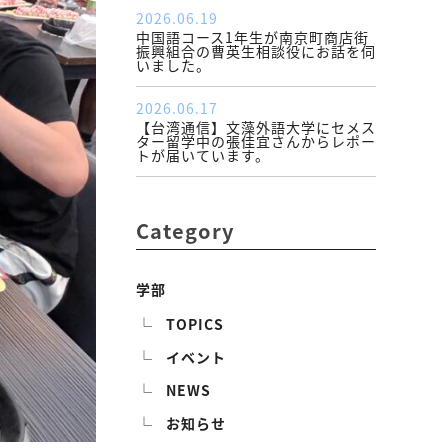
2026.06.19
中国語コース1年生が南京町商店街
振興組合の曹英生相談役にお話を伺
いました。
2026.06.17
【台湾通信】文藻外語大学にセメス
ター留学中の張佳宜さんからレポー
トが届いています。
Category
学部
TOPICS
イベント
NEWS
お知らせ