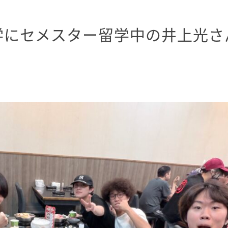
学にセメスター留学中の井上光さ
。