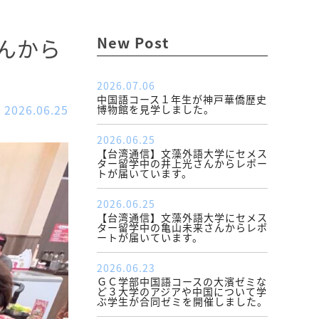
んから
New Post
2026.07.06
中国語コース１年生が神戸華僑歴史
2026.06.25
博物館を見学しました。
2026.06.25
【台湾通信】文藻外語大学にセメス
ター留学中の井上光さんからレポー
トが届いています。
2026.06.25
【台湾通信】文藻外語大学にセメス
ター留学中の亀山未来さんからレポ
ートが届いています。
2026.06.23
ＧＣ学部中国語コースの大濱ゼミな
ど３大学のアジアや中国について学
ぶ学生が合同ゼミを開催しました。