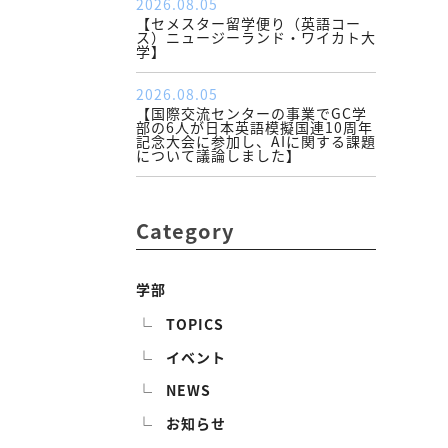
2026.08.05
【セメスター留学便り（英語コー
ス）ニュージーランド・ワイカト大
学】
2026.08.05
【国際交流センターの事業でGC学
部の6人が日本英語模擬国連10周年
記念大会に参加し、AIに関する課題
について議論しました】
Category
学部
TOPICS
イベント
NEWS
お知らせ