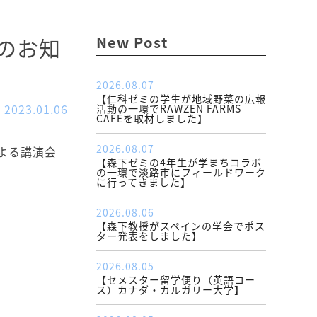
のお知
New Post
2026.08.07
【仁科ゼミの学生が地域野菜の広報
2023.01.06
活動の一環でRAWZEN FARMS
CAFÉを取材しました】
2026.08.07
よる講演会
【森下ゼミの4年生が学まちコラボ
の一環で淡路市にフィールドワーク
に行ってきました】
2026.08.06
【森下教授がスペインの学会でポス
ター発表をしました】
2026.08.05
【セメスター留学便り（英語コー
ス）カナダ・カルガリー大学】