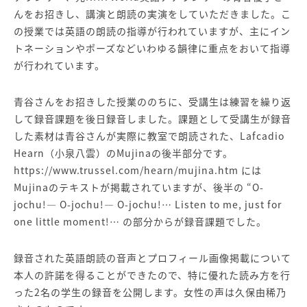
んをお招きし、講演と朗読の実演をしていただきました。こ
の授業では英語の朗読の指導が行われていますが、主にイン
トネーションやポーズなどいわゆる韻律に重点をおいて指導
が行われています。
青谷さんをお招きした授業ののちに、受講生は練習を繰り返
して録音課題を後日録音しました。課題として受講生が録音
した素材は青谷さんが実際に教室で朗読された、Lafcadio
Hearn（小泉八雲）のMujinaの後半部分です。
https://www.trussel.com/hearn/mujina.htm
には
Mujinaのテキストが掲載されていますが、後半の “O-
jochu!— O-jochu!— O-jochu!… Listen to me, just for
one little moment!… の部分からが録音課題でした。
録音された英語朗読の音声とプロフィール画像掲載について
本人の許諾を得ることができたので、特に優れた読み方を行
った2名の学生の録音を公開します。女性の声は久保由稀乃