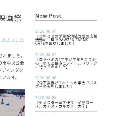
映画祭
New Post
2026.08.07
【仁科ゼミの学生が地域野菜の広報
2023.01.25
活動の一環でRAWZEN FARMS
CAFÉを取材しました】
2026.08.07
されました。
【森下ゼミの4年生が学まちコラボ
の市中央公会
の一環で淡路市にフィールドワーク
に行ってきました】
ンディングソ
ています。
2026.08.06
【森下教授がスペインの学会でポス
ター発表をしました】
2026.08.05
【セメスター留学便り（英語コー
ス）カナダ・カルガリー大学】