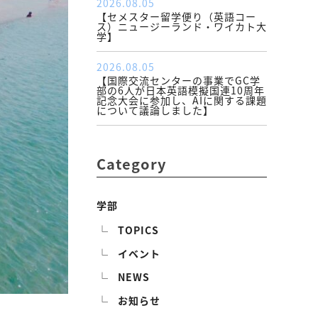
2026.08.05
【セメスター留学便り（英語コー
ス）ニュージーランド・ワイカト大
学】
2026.08.05
【国際交流センターの事業でGC学
部の6人が日本英語模擬国連10周年
記念大会に参加し、AIに関する課題
について議論しました】
Category
学部
TOPICS
イベント
NEWS
お知らせ