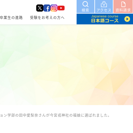
検索
アクセス
資料請求
卒業生の進路
受験をお考えの方へ
ョン学部の田中愛梨奈さんが今宮戎神社の福娘に選ばれました。