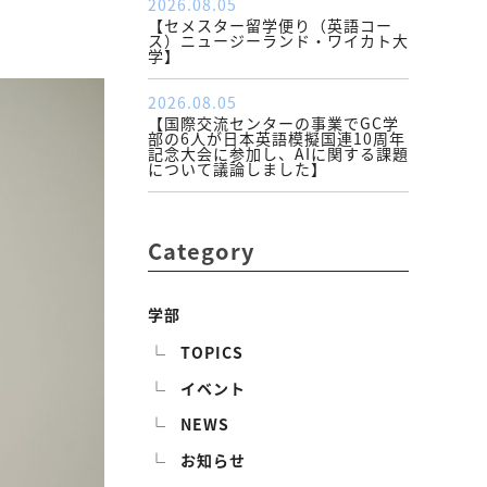
2026.08.05
【セメスター留学便り（英語コー
ス）ニュージーランド・ワイカト大
学】
2026.08.05
【国際交流センターの事業でGC学
部の6人が日本英語模擬国連10周年
記念大会に参加し、AIに関する課題
について議論しました】
Category
学部
TOPICS
イベント
NEWS
お知らせ