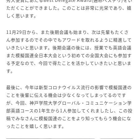
秀大使賞にあたるBest Delegate Award(通称ベスデリ)をい
ただくことができました。このことは非常に光栄であり、嬉
しく思います。
11月29日から、また後期会議も始まり、次は先輩もたくさ
ん参加するのでその中でもアワードを取れるように精進して
いきたいと思います。後期会議の後には、授業でも英語会議
また模擬国連全日本大会という初めての全国大会にも参加す
る予定なので、今回で得たことを活かしていきたいと思いま
す。
最後に、今年は新型コロナウイルス流行の影響で模擬国連の
ことを後輩に伝える機会は少なくなってしまってるのです
が、今回、神戸学院大学グローバル・コミュニケーション学
部英語コースの1年生から1人参加してくれましたし、この投
稿でみなさんに模擬国連のことをより知ってもらう機会にな
ったことを嬉しく思います。