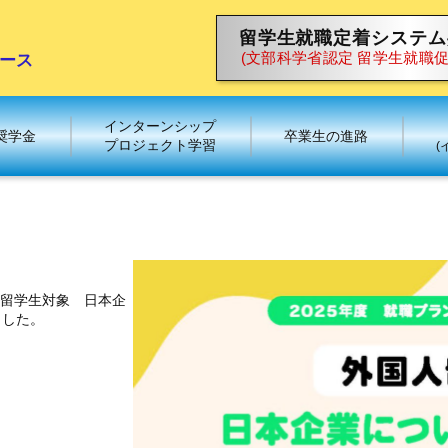
留学生就職定着システム
(文部科学省認定 留学生就職
ース
インターンシップ
奨学金
卒業生の進路
プロジェクト学習
(
人留学生対象 日本企
ました。